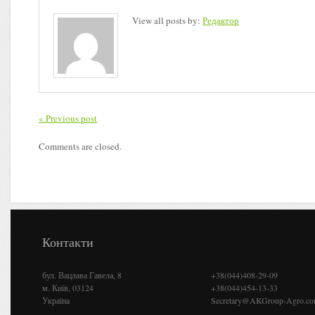
View all posts by:
Редактор
« Previous post
Comments are closed.
Контакти
бул. Вацлава Гавела, 8
+38(044)408-29-09
м. Київ, 03124
+38(044)454-13-33
Україна
Secretary@AKGroup-Agro.c