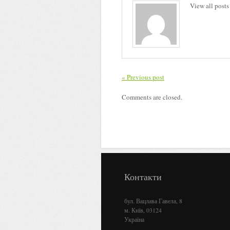
View all posts
« Previous post
Comments are closed.
Контакти
бул. Вацлава Гавела, 8
м. Київ, 03124
Україна