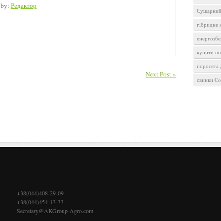
 by:
Редактор
Сушарний
гібридне
енергозбе
купити п
поросята
Next Post »
свинки Co
+38(044)408-29-09
+38(044)454-13-33
Secretary@AKGroup-Agro.com