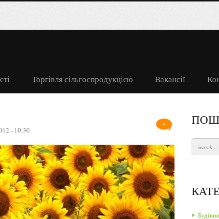
сті
Торгівля сільгоспродукцією
Вакансії
Ко
ПОШ
-
012 - 10:30
КАТЕ
Будівн