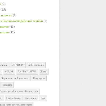
ї
(2)
и
(65)
 поросят
(2)
сільсько-господарської техніки
(1)
ництво
(43)
ництво
(32)
ational
COVID-19
GPS-навігація
i
VELOS
АК ГРУП-АГРО
Жито
Зерноочисний комплекс
Кукурудза
Посівна
Екологічна Фінансова Корпорація
ки
Свиноферма
Соняшник
Соя
ована комп’ютерна програма