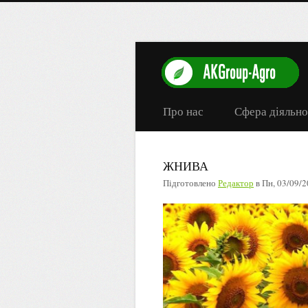
Про нас
Сфера діяльно
ЖНИВА
Підготовлено
Редактор
в
Пн, 03/09/2