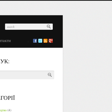
нтакти
.
УК:
ГОРІЇ
ицтво
(4)