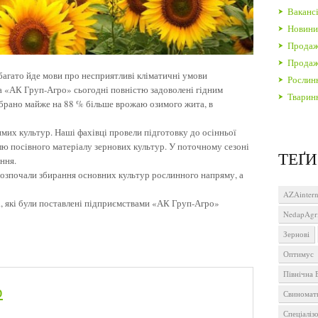
Вакансі
Новин
Продаж
Продаж 
 багато йде мови про несприятливі кліматичні умови
Рослин
 «АК Груп-Агро» сьогодні повністю задоволені гідним
Тварин
ібрано майже на 88 % більше врожаю озимого жита, в
имих культур. Наші фахівці провели підготовку до осінньої
влю посівного матеріалу зернових культур. У поточному сезоні
ТЕҐИ
ння.
озпочали збирання основних культур рослинного напряму, а
AZAintern
і, які були поставлені підприємствами «АК Груп-Агро»
NedapAgr
Зернові
Оптимус
Північна 
р
Свиномат
Спеціаліз