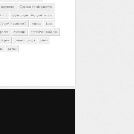
 комплекс
Сільське господарство
 жито
двупородні гібридні свинки
рігаючі технології
жнива
куку
оросят
озимина
органічні добрива
 Дюрок
реконструкція
ріпак
ra
хряки