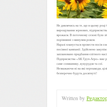
Не дивлячись на те, що в цьому році
вирощування зернових, підприємства
врожаєм. В поточному сезоні було з
порівнянні з минулим роком.
Наразі планується провести посів оз
посівної кампанії. Здійснено закупі
заплановано придбання елітного насі
Підприємства «АК Груп-Агро» вже р
саме соняшнику, кукурудзи та сої.
Незважаючи ні на які перешкоди, ціл
безперечно будуть досягнуті!
Written by
Редакто