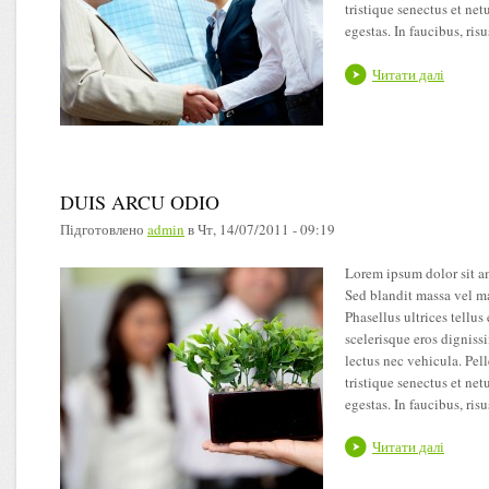
tristique senectus et net
egestas. In faucibus, ris
Читати далі
DUIS ARCU ODIO
Підготовлено
admin
в
Чт, 14/07/2011 - 09:19
Lorem ipsum dolor sit am
Sed blandit massa vel ma
Phasellus ultrices tellu
scelerisque eros dignissi
lectus nec vehicula. Pel
tristique senectus et net
egestas. In faucibus, ris
Читати далі