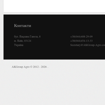
Контакти
бул. Вацлава Гавела, 8
+38(044)408-29-09
м. Київ, 03124
+38(044)454-13-33
Україна
Secretary@AKGroup-Agro.c
AKGroup Agro © 2012 - 2026
.