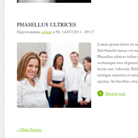
PHASELLUS ULTRICES
Підготовлено
admin
в
Чт, 14/07/2011 - 09:17
Lorem ipsum dolor sit am
Sed blandit massa vel ma
Phasellus ultrices tellu
scelerisque eros dignissi
lectus nec vehicula. Pel
tristique senectus et net
egestas. In faucibus, ris
Читати далі
« Older Entries