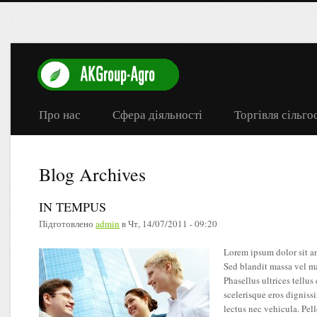
Про нас
Сфера діяльності
Торгівля сільг
Blog Archives
IN TEMPUS
Підготовлено
admin
в
Чт, 14/07/2011 - 09:20
Lorem ipsum dolor sit am
Sed blandit massa vel ma
Phasellus ultrices tellu
scelerisque eros dignissi
lectus nec vehicula. Pel