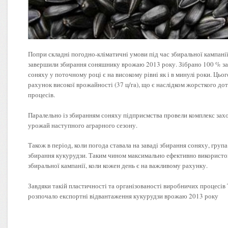
Попри складні погодно-кліматичні умови під час збиральної кампан
завершили збирання соняшнику врожаю 2013 року. Зібрано 100 % за
соняху у поточному році є на високому рівні як і в минулі роки. Цьог
рахунок високої врожайності (37 ц/га), що є наслідком жорсткого до
процесів.
Паралельно із збиранням соняху підприємства провели комплекс захо
урожай наступного аграрного сезону.
Також в період, коли погода ставала на заваді збирання соняху, груп
збирання кукурудзи. Таким чином максимально ефективно використов
збиральної кампанії, коли кожен день є на важливому рахунку.
Завдяки такій пластичності та організованості виробничих проце
розпочало експортні відвантаження кукурудзи врожаю 2013 року