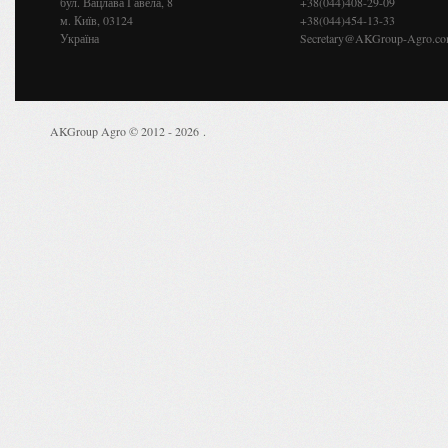
бул. Вацлава Гавела, 8
+38(044)408-29-09
м. Київ, 03124
+38(044)454-13-33
Україна
Secretary@AKGroup-Agro.c
AKGroup Agro © 2012 - 2026
.