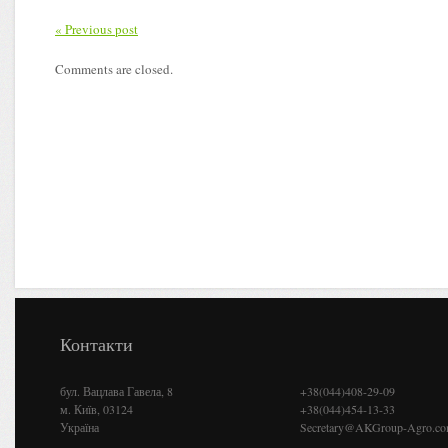
« Previous post
Comments are closed.
Контакти
бул. Вацлава Гавела, 8
+38(044)408-29-09
м. Київ, 03124
+38(044)454-13-33
Україна
Secretary@AKGroup-Agro.c