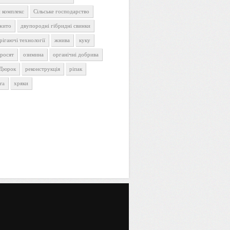
 комплекс
Сільське господарство
 жито
двупородні гібридні свинки
рігаючі технології
жнива
куку
оросят
озимина
органічні добрива
 Дюрок
реконструкція
ріпак
ra
хряки