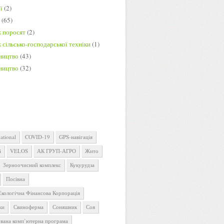
ї
(2)
и
(65)
 поросят
(2)
сільсько-господарської техніки
(1)
ництво
(43)
ництво
(32)
ational
COVID-19
GPS-навігація
i
VELOS
АК ГРУП-АГРО
Жито
Зерноочисний комплекс
Кукурудза
Посівна
Екологічна Фінансова Корпорація
ки
Свиноферма
Соняшник
Соя
ована комп’ютерна програма