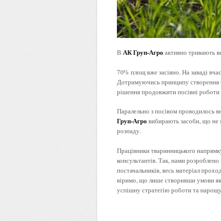
АК Груп-Агро
В
активно тривають в
70% площ вже засіяно. На заваді вча
Дотримуючись принципу створення б
рішення продовжити посівні роботи
Паралельно з посівом проводилось вн
Груп-Агро
вибирають засоби, що не 
розпаду.
Працівники тваринницького напрямку
консультантів. Так, нами розроблено
постачальників, весь матеріал прох
віримо, що лише створивши умови як
успішну стратегію роботи та нарощу