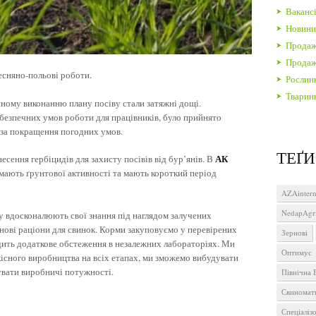
Вакансі
Новин
Продаж
Продаж 
есняно-польові роботи.
Рослин
Тварин
сному виконанню плану посіву стали затяжні дощі.
езпечних умов роботи для працівників, було прийнято
 за покращення погодних умов.
ТЕҐИ
АК
есення гербіцидів для захисту посівів від бур’янів. В
мають ґрунтової активності та мають короткий період
AZAintern
NedapAgr
 вдосконалюють свої знання під наглядом залучених
 нові раціони для свинок. Корми закуповуємо у перевірених
Зернові
одить додаткове обстеження в незалежних лабораторіях. Ми
Оптимус
існого виробництва на всіх етапах, ми зможемо вибудувати
вати виробничі потужності.
Північна 
Свиномат
Спеціаліз