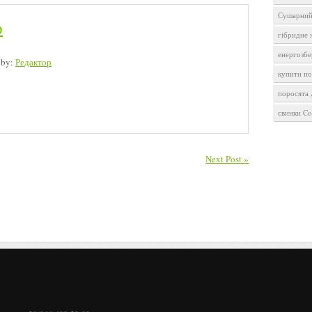
Сушарний
р
гібридне
енергозбе
 by:
Редактор
купити п
поросята
свинки Co
Next Post »