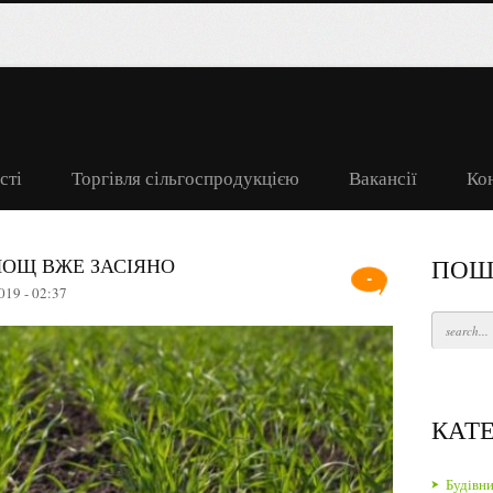
сті
Торгівля сільгоспродукцією
Вакансії
Ко
ПЛОЩ ВЖЕ ЗАСІЯНО
ПОШ
-
019 - 02:37
КАТЕ
Будівн