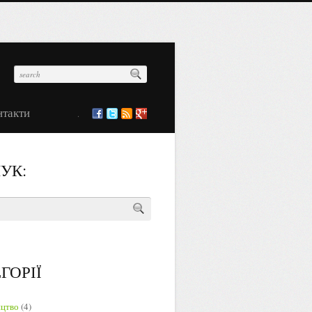
нтакти
.
УК:
ГОРІЇ
ицтво
(4)