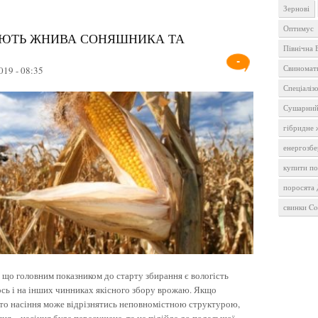
Зернові
Оптимус
ВАЮТЬ ЖНИВА СОНЯШНИКА ТА
Північна 
-
Свиномат
019 - 08:35
Спеціаліз
Сушарний
гібридне
енергозбе
купити п
поросята
свинки Co
що головним показником до старту збирання є вологість
ось і на інших чинниках якісного збору врожаю. Якщо
то насіння може відрізнятись неповномістною структурою,
я – насіння буде пересушене, та не підійде до подальшої