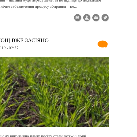
ічне забезпечення процесу збирання – це...
ПЛОЩ ВЖЕ ЗАСІЯНО
-
019 - 02:37
сному виконанню плану посіву стали затяжні дощі....