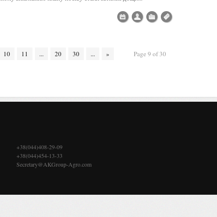
10
11
...
20
30
...
»
Page 9 of 30
+38(044)408-29-09
+38(044)454-13-33
Secretary@AKGroup-Agro.com