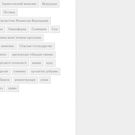
Зерноочисний комплекс
Кукурудза
Посівна
Екологічна Фінансова Корпорація
ки
Свиноферма
Соняшник
Соя
ована комп’ютерна програма
 комплекс
Сільське господарство
 жито
двупородні гібридні свинки
рігаючі технології
жнива
куку
оросят
озимина
органічні добрива
 Дюрок
реконструкція
ріпак
ra
хряки