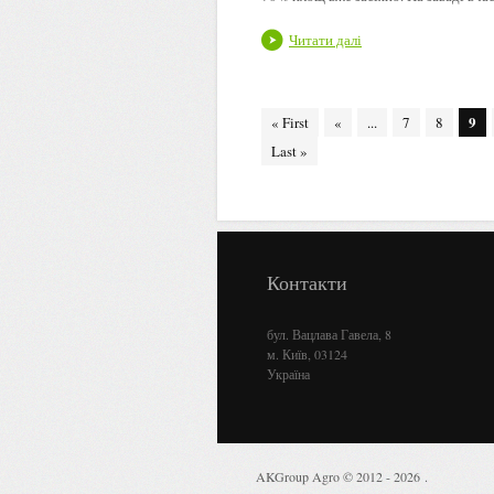
Читати далі
9
« First
«
...
7
8
Last »
Контакти
бул. Вацлава Гавела, 8
м. Київ, 03124
Україна
AKGroup Agro © 2012 - 2026
.