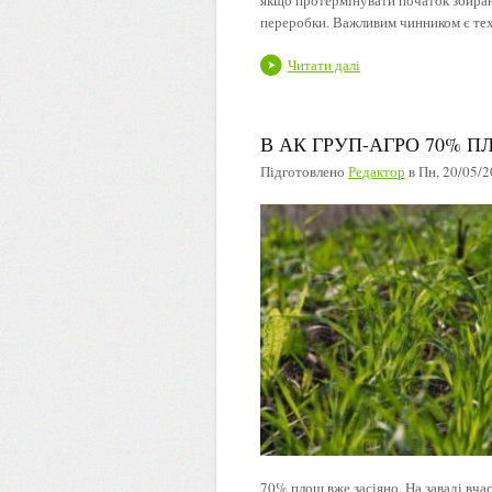
переробки. Важливим чинником є техн
Читати далі
В АК ГРУП-АГРО 70% 
Підготовлено
Редактор
в
Пн, 20/05/2
70% площ вже засіяно. На заваді вча