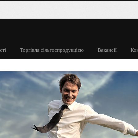
сті
Торгівля сільгоспродукцією
Вакансії
Ко