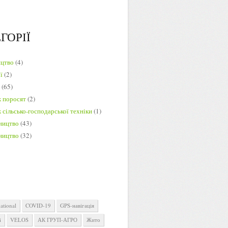
ГОРІЇ
ицтво
(4)
ї
(2)
и
(65)
 поросят
(2)
сільсько-господарської техніки
(1)
ництво
(43)
ництво
(32)
ational
COVID-19
GPS-навігація
i
VELOS
АК ГРУП-АГРО
Жито