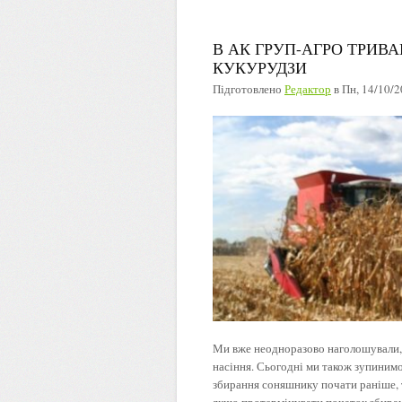
В АК ГРУП-АГРО ТРИ
КУКУРУДЗИ
Підготовлено
Редактор
в
Пн, 14/10/2
Ми вже неодноразово наголошували, 
насіння. Сьогодні ми також зупиним
збирання соняшнику почати раніше, 
якщо протермінувати початок збиранн