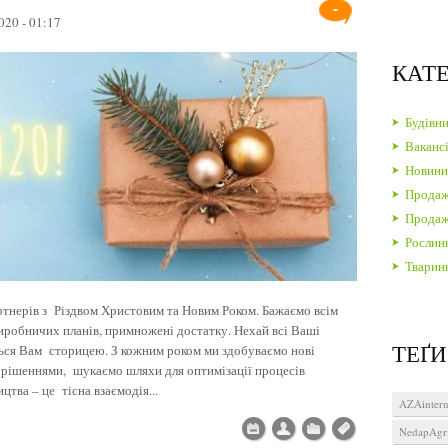
-
020 - 01:17
КАТЕ
Будівн
Вакансі
Новин
Продаж
Продаж 
Рослин
Тварин
артнерів з Різдвом Христовим та Новим Роком. Бажаємо всім
виробничих планів, примножені достатку. Нехай всі Ваші
ТЕҐИ
ться Вам сторицею. З кожним роком ми здобуваємо нові
 рішеннями, шукаємо шляхи для оптимізації процесів
тва – це тісна взаємодія...
AZAintern
NedapAgr